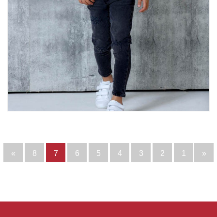
»
8
7
6
5
4
3
2
1
«